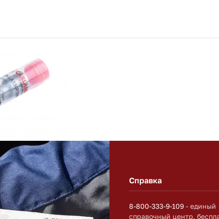
Справка
8-800-333-9-109
- единый
справочный центр, беспл