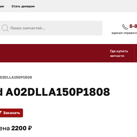
ции
Стать дилером
8-
единая справоч
Где купить
запчасти
A02DLLA150P1808
nd A02DLLA150P1808
Заказать
ена
2200 ₽