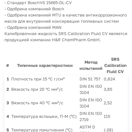
- Стандарт BoschVS 15665-OL-CV
- Одобрена компанией Bosch
- Одобрена компанией MTU в качестве антикоррозионного
масла для внутренней консервации топливных систем
- Одобрена компанией MAN
Калибровочная жидкость SRS Calibration Fluid CV является
продукцией компании H&R ChemPharm GmbH.
SRS
Метод
#
Типичные характеристики
Calibration
испытаний
Fluid CV
1
Плотность при 15 °C г/см³
DIN 51 757
0,824
DIN EN ISO
2
Вязкость при 20 °C мм²/с
3,85
3104
DIN EN ISO
3
Вязкость при 40 °C мм²/с
2,52
3104
DIN EN ISO
4
Температура вспышки, П-М (°C)
115
2719
ASTM D
5
Температура помутнения (°C)
(-28)