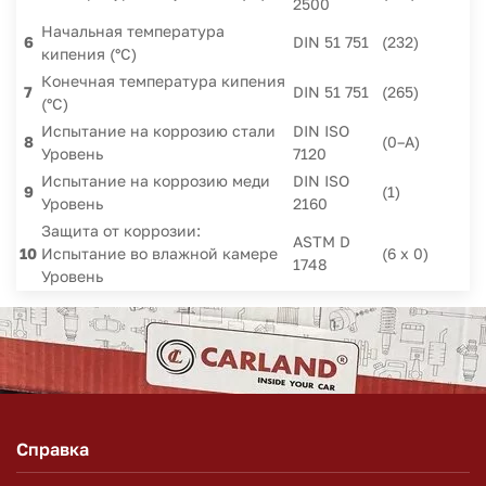
2500
Начальная температура
6
DIN 51 751
(232)
кипения (°C)
Конечная температура кипения
7
DIN 51 751
(265)
(°C)
Испытание на коррозию стали
DIN ISO
8
(0–А)
Уровень
7120
Испытание на коррозию меди
DIN ISO
9
(1)
Уровень
2160
Защита от коррозии:
ASTM D
10
Испытание во влажной камере
(6 x 0)
1748
Уровень
Справка