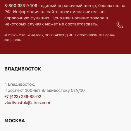
8-800-333-9-109
- единый справочный центр, бесплатно по
РФ. Информация на сайте носит исключительно
справочную функцию. Цена или наличие товара в
некоторых случаях может не соответсвовать.
© 2002 – 2026 «Carland», ООО КАРЛЭНД ИНН 2536263189б. Все права
защищены.
ВЛАДИВОСТОК
г. Владивосток,
Проспект 100-лет Владивостоку 57А/10
+7 (423) 236-88-02
vladivostok@clrus.com
МОСКВА